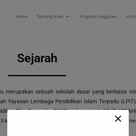
modal-check
Home
Tentang Kami
Program Unggulan
Info
Sejarah
merupakan sebuah sekolah dasar yang berbasis nilai
wah Yayasan Lembaga Pendidikan Islam Terpadu (LPIT
didikan Play Group dan PAUD sedang untuk SD IT ARRAH
 kali alumni yang melanjutkan ke berbagai lembaga ne