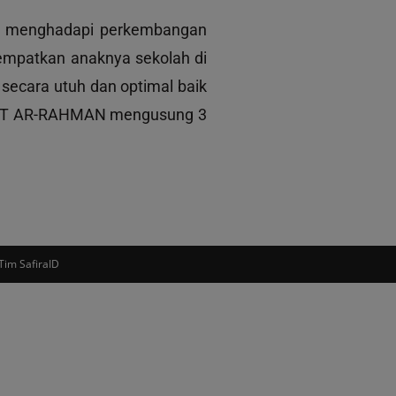
ap menghadapi perkembangan
nempatkan anaknya sekolah di
ecara utuh dan optimal baik
k. LPIT AR-RAHMAN mengusung 3
Tim SafiraID