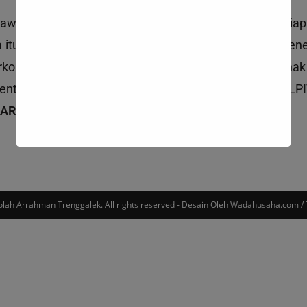
awasan maju, mempunyai budi pekerti yang baik, si
a itu sudah menjadi kwajiban bagi orang tua untuk me
rkomitmen untuk mengantarkan tumbuh kembang anak s
dan Mental Emosional(EQ) untuk menjadi generasi terbai
HARAKTER, LEADERSHIP AND ENTREPRENEURSHIP”
.
lah Arrahman Trenggalek. All rights reserved - Desain Oleh Wadahusaha.com / 